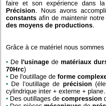
faire et son expérience dans l
Précision
. Nous avons accompl
constants
afin de maintenir notr
des moyens de productions
.
Grâce à ce matériel nous sommes e
•
De
l'usinage
de
matériaux dur
70Hrc
)
•
De l'outillage de
forme complex
•
De l’outillage de
précision
(éle
cylindrique inter + externe + plan
•
Des outillages de
compression